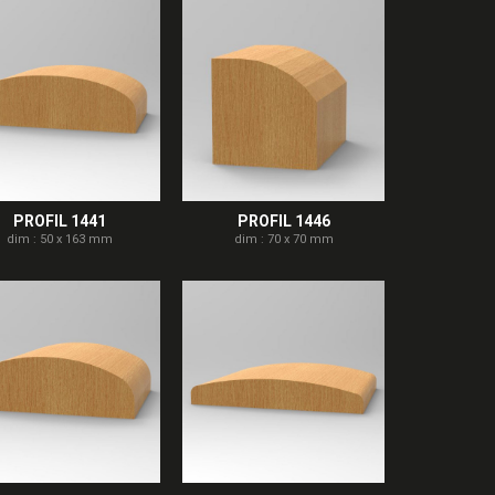
PROFIL 1441
PROFIL 1446
dim : 50 x 163 mm
dim : 70 x 70 mm