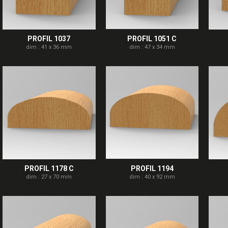
PROFIL 1037
PROFIL 1051 C
dim : 41 x 36 mm
dim : 47 x 34 mm
PROFIL 1178 C
PROFIL 1194
dim : 27 x 70 mm
dim : 40 x 92 mm