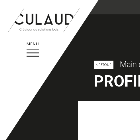
MENU
Main 
< RETOUR
PROFI