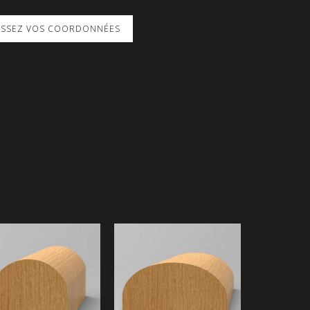
SISSEZ VOS COORDONNÉES