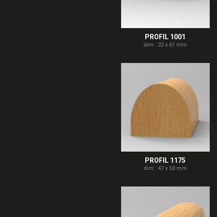
PROFIL 1001
dim : 22 x 61 mm
PROFIL 1175
dim : 47 x 53 mm