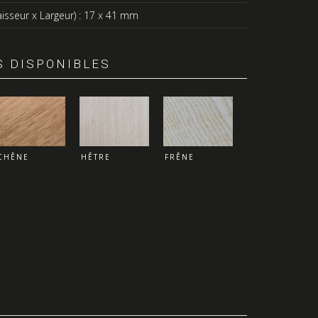
isseur x Largeur) : 17 x 41 mm
 DISPONIBLES
CHÊNE
HÊTRE
FRÊNE