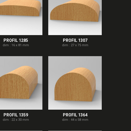
PROFIL 1285
PROFIL 1307
dim : 16 x 81 mm
dim : 27 x 75 mm
PROFIL 1359
PROFIL 1364
dim : 22 x 30 mm
dim : 44 x 58 mm