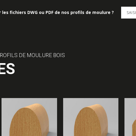
 les fichiers DWG ou PDF de nos profils de moulure ?
SAI
ROFILS DE MOULURE BOIS
ES