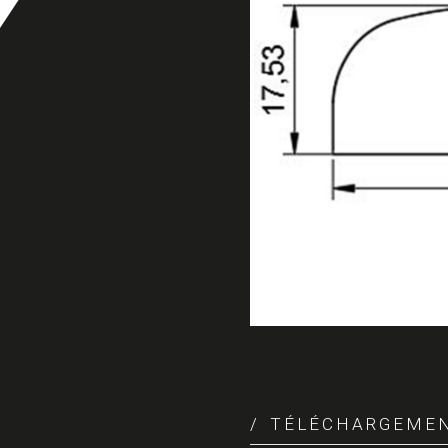
TÉLÉCHARGEME