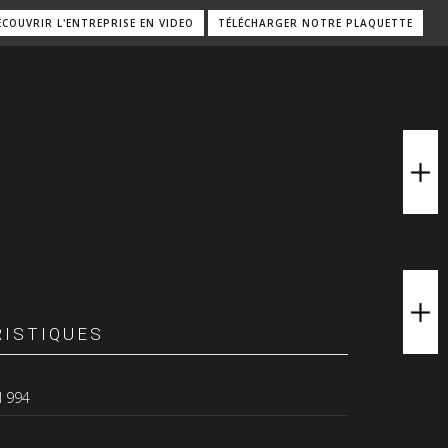
ÉCOUVRIR L'ENTREPRISE EN VIDEO
TÉLÉCHARGER NOTRE PLAQUETTE
ISTIQUES
l 994