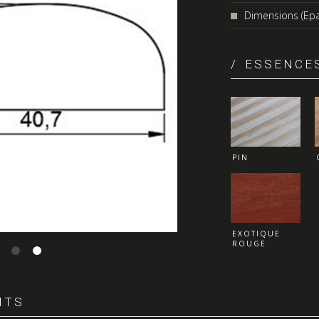
Dimensions (Epa
ESSENCES
PIN
EXOTIQUE
ROUGE
NTS