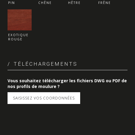
PIN
CHÊNE
HÊTRE
FRÊNE
EXOTIQUE
ROUGE
TÉLÉCHARGEMENTS
Vous souhaitez télécharger les fichiers DWG ou PDF de
nos profils de moulure ?
SAISISSEZ VOS COORDONNÉES