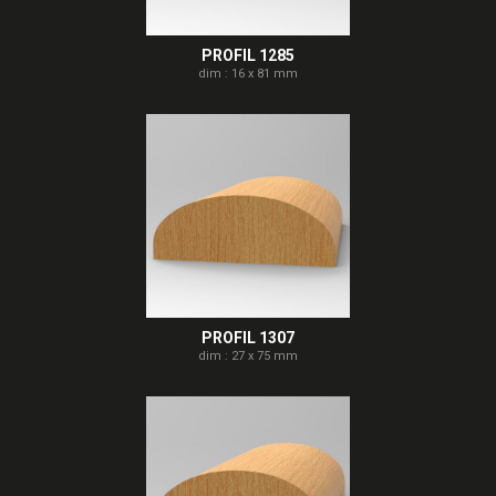
PROFIL 1285
dim : 16 x 81 mm
PROFIL 1307
dim : 27 x 75 mm