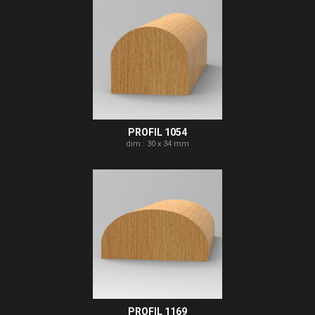
PROFIL 1054
dim : 30 x 34 mm
PROFIL 1169