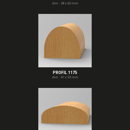
dim : 28 x 60 mm
PROFIL 1175
dim : 47 x 53 mm