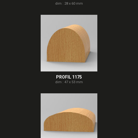
dim : 28 x 60 mm
PROFIL 1175
dim : 47 x 53 mm