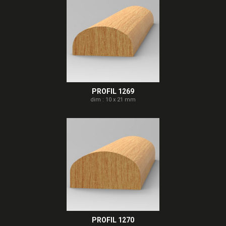
PROFIL 1269
dim : 10 x 21 mm
PROFIL 1270