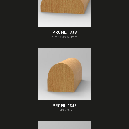
PROFIL 1338
dim : 23 x 52 mm
PROFIL 1342
dim : 40 x 38 mm