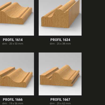
PROFIL 1614
PROFIL 1634
dim : 20 x 50 mm
dim : 25 x 38 mm
PROFIL 1666
PROFIL 1667
dim : 19 x 56 mm
dim : 25 x 62 mm