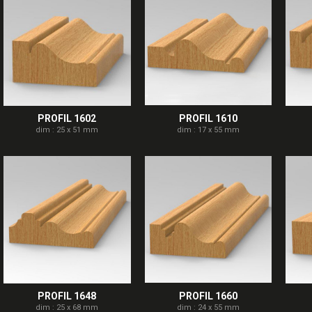
PROFIL 1602
PROFIL 1610
dim : 25 x 51 mm
dim : 17 x 55 mm
PROFIL 1648
PROFIL 1660
dim : 25 x 68 mm
dim : 24 x 55 mm