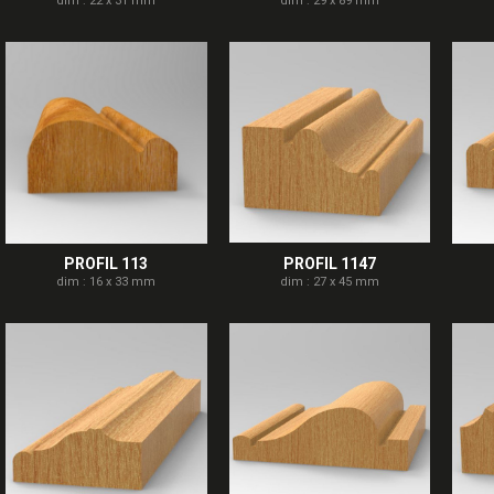
dim : 22 x 31 mm
dim : 29 x 89 mm
PROFIL 113
PROFIL 1147
dim : 16 x 33 mm
dim : 27 x 45 mm