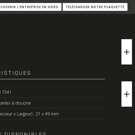
ÉCOUVRIR L'ENTREPRISE EN VIDEO
TÉLÉCHARGER NOTRE PLAQUETTE
ISTIQUES
il 1541
ranles à doucine
isseur x Largeur) : 21 x 49 mm
 DISPONIBLES