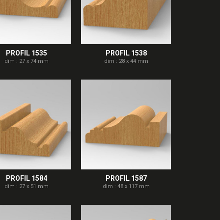
PROFIL 1535
PROFIL 1538
dim : 27 x 74 mm
dim : 28 x 44 mm
PROFIL 1584
PROFIL 1587
dim : 27 x 51 mm
dim : 48 x 117 mm