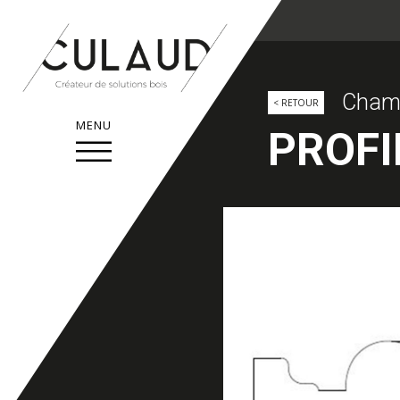
Chamb
< RETOUR
MENU
PROFI