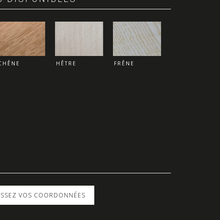
CHÊNE
HÊTRE
FRÊNE
SISSEZ VOS COORDONNÉES