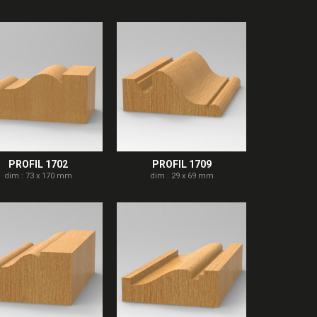
PROFIL 1702
PROFIL 1709
dim : 73 x 170 mm
dim : 29 x 69 mm