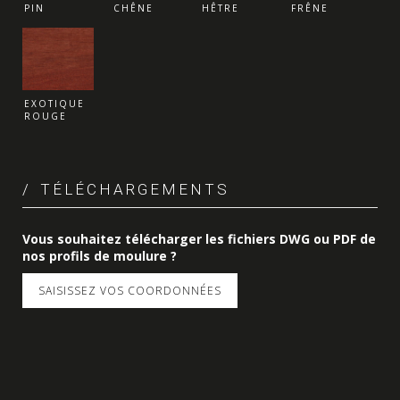
PIN
CHÊNE
HÊTRE
FRÊNE
EXOTIQUE
ROUGE
TÉLÉCHARGEMENTS
Vous souhaitez télécharger les fichiers DWG ou PDF de
nos profils de moulure ?
SAISISSEZ VOS COORDONNÉES