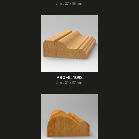
dim : 27 x 56 mm
PROFIL 1092
dim : 21 x 57 mm