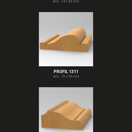
dim : 14 x 32 mm
PROFIL 1311
dim : 31 x 93 mm