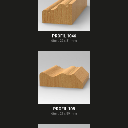
PROFIL 1046
dim : 22 x 31 mm
PROFIL 108
dim : 29 x 89 mm