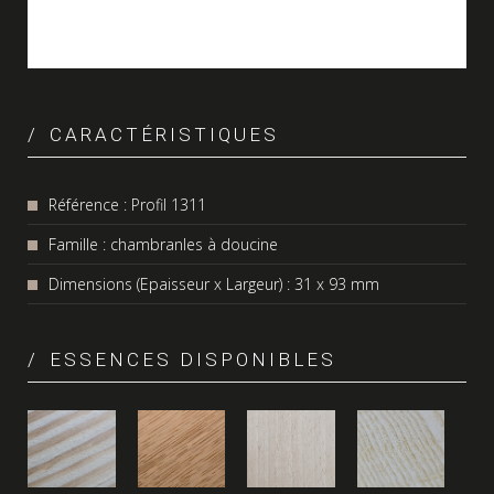
CARACTÉRISTIQUES
Référence : Profil 1311
Famille : chambranles à doucine
Dimensions (Epaisseur x Largeur) : 31 x 93 mm
ESSENCES DISPONIBLES