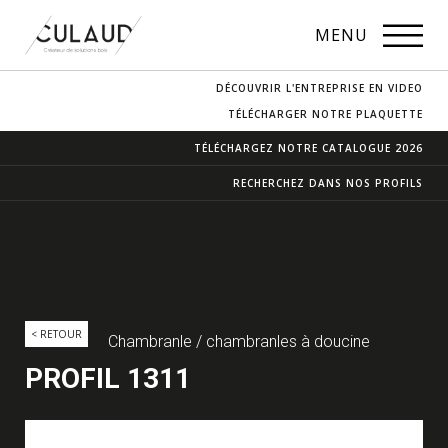
PROFILS
MENU
NOS ESSENCES
DÉCOUVRIR L'ENTREPRISE EN VIDEO
CONTACT & ACCÈS
TÉLÉCHARGER NOTRE PLAQUETTE
TÉLÉCHARGEZ NOTRE
CATALOGUE 2026
RECHERCHEZ DANS
NOS PROFILS
< RETOUR
Chambranle / chambranles à doucine
PROFIL 1311