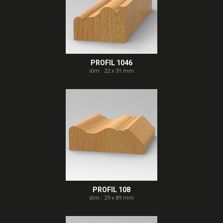
PROFIL 1046
dim : 22 x 31 mm
PROFIL 108
dim : 29 x 89 mm