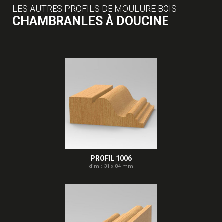
LES AUTRES PROFILS DE MOULURE BOIS
CHAMBRANLES À DOUCINE
PROFIL 1006
dim : 31 x 84 mm