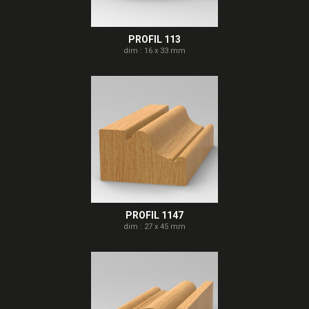
PROFIL 113
dim : 16 x 33 mm
PROFIL 1147
dim : 27 x 45 mm