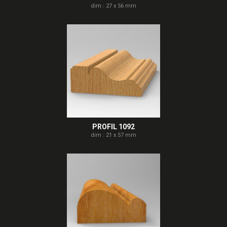
dim : 27 x 56 mm
PROFIL 1092
dim : 21 x 57 mm