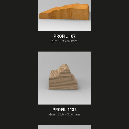
PROFIL 107
dim : 19 x 82 mm
PROFIL 1132
dim : 23.6 x 33.6 mm