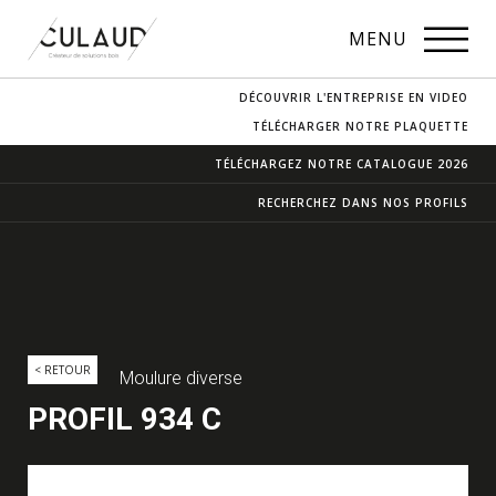
PROFILS
MENU
NOS ESSENCES
DÉCOUVRIR L'ENTREPRISE EN VIDEO
CONTACT & ACCÈS
TÉLÉCHARGER NOTRE PLAQUETTE
TÉLÉCHARGEZ NOTRE
CATALOGUE 2026
RECHERCHEZ DANS
NOS PROFILS
< RETOUR
Moulure diverse
PROFIL 934 C