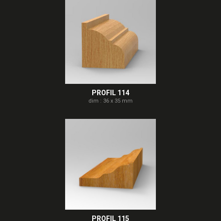
PROFIL 114
dim : 36 x 35 mm
PROFIL 115