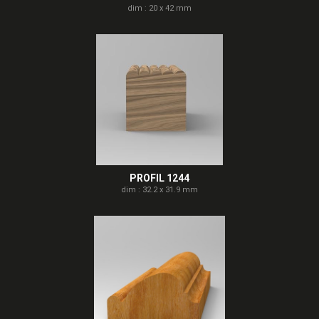
dim : 20 x 42 mm
PROFIL 1244
dim : 32.2 x 31.9 mm