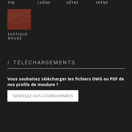
PIN
CHÊNE
HÊTRE
FRÊNE
EXOTIQUE
ROUGE
TÉLÉCHARGEMENTS
Vous souhaitez télécharger les fichiers DWG ou PDF de
nos profils de moulure ?
SAISISSEZ VOS COORDONNÉES