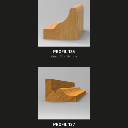
PROFIL 135
dim : 53 x 56 mm
PROFIL 137