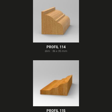
PROFIL 114
dim : 36 x 35 mm
PROFIL 115