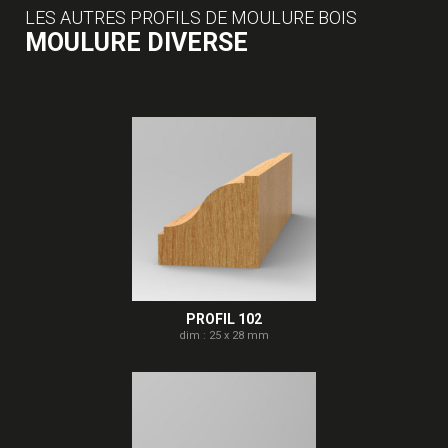
LES AUTRES PROFILS DE MOULURE BOIS
MOULURE DIVERSE
PROFIL 102
dim : 25 x 28 mm