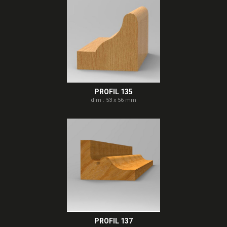
PROFIL 135
dim : 53 x 56 mm
PROFIL 137