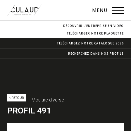
PROFILS
MENU
NOS ESSENCES
DÉCOUVRIR L'ENTREPRISE EN VIDEO
CONTACT & ACCÈS
TÉLÉCHARGER NOTRE PLAQUETTE
TÉLÉCHARGEZ NOTRE
CATALOGUE 2026
RECHERCHEZ DANS
NOS PROFILS
< RETOUR
Moulure diverse
PROFIL 491