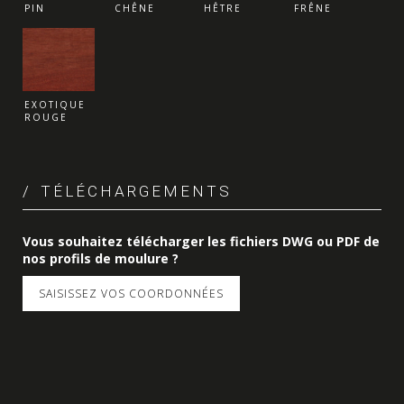
PIN
CHÊNE
HÊTRE
FRÊNE
EXOTIQUE
ROUGE
TÉLÉCHARGEMENTS
Vous souhaitez télécharger les fichiers DWG ou PDF de
nos profils de moulure ?
SAISISSEZ VOS COORDONNÉES