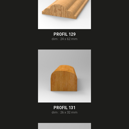
PROFIL 129
dim : 24 x 62 mm
PROFIL 131
dim : 26 x 32 mm