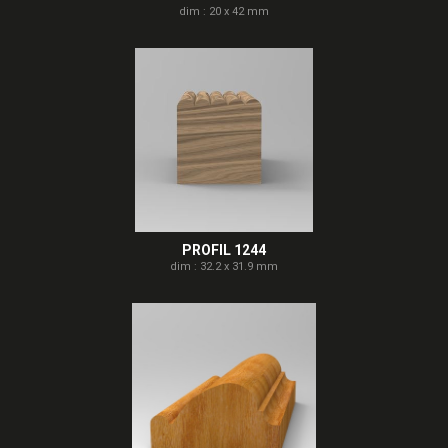
dim : 20 x 42 mm
PROFIL 1244
dim : 32.2 x 31.9 mm