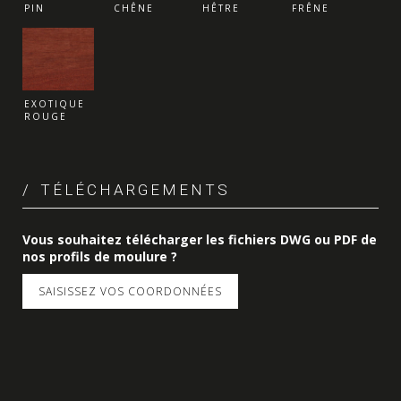
PIN
CHÊNE
HÊTRE
FRÊNE
EXOTIQUE
ROUGE
TÉLÉCHARGEMENTS
Vous souhaitez télécharger les fichiers DWG ou PDF de
nos profils de moulure ?
SAISISSEZ VOS COORDONNÉES