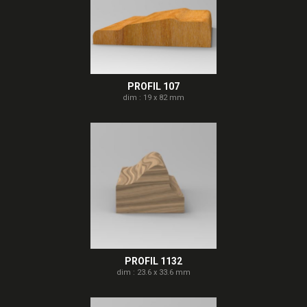
PROFIL 107
dim : 19 x 82 mm
PROFIL 1132
dim : 23.6 x 33.6 mm