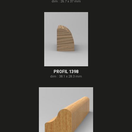
dim : 26.7 x 37 mm
PROFIL 1398
dim : 38.1 x 28.3 mm