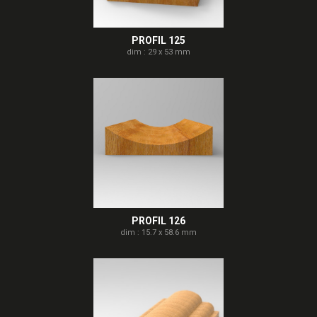
PROFIL 125
dim : 29 x 53 mm
PROFIL 126
dim : 15.7 x 58.6 mm