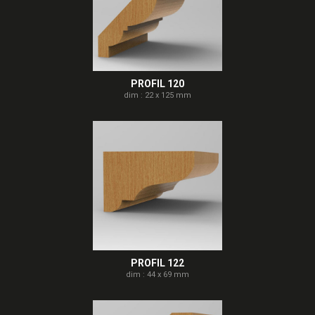
PROFIL 120
dim : 22 x 125 mm
PROFIL 122
dim : 44 x 69 mm