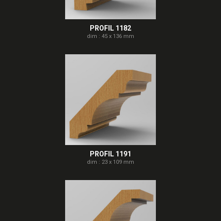
PROFIL 1182
dim : 45 x 136 mm
PROFIL 1191
dim : 23 x 109 mm