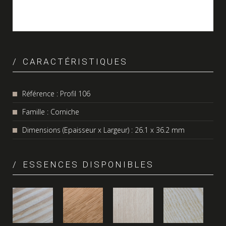
CARACTÉRISTIQUES
Référence : Profil 106
Famille : Corniche
Dimensions (Epaisseur x Largeur) : 26.1 x 36.2 mm
ESSENCES DISPONIBLES