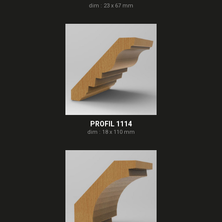
dim : 23 x 67 mm
PROFIL 1114
dim : 18 x 110 mm