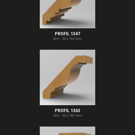
PROFIL 1347
dim : 35 x 165 mm
PROFIL 1363
dim : 32 x 181 mm