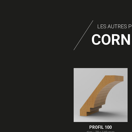
LES AUTRES P
CORN
PROFIL 100