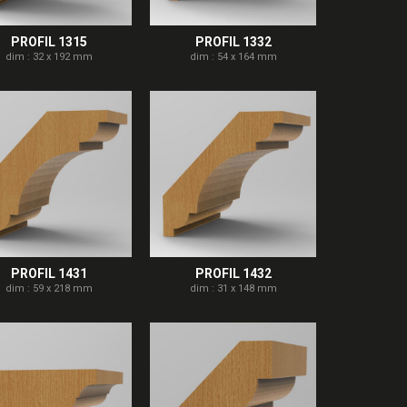
PROFIL 1315
PROFIL 1332
dim : 32 x 192 mm
dim : 54 x 164 mm
PROFIL 1431
PROFIL 1432
dim : 59 x 218 mm
dim : 31 x 148 mm