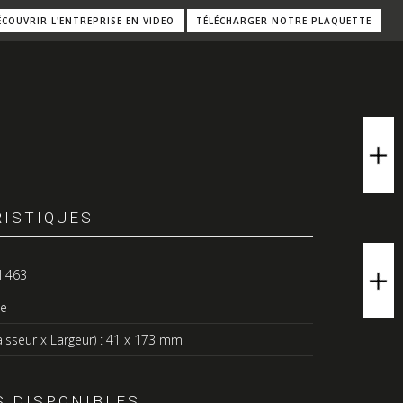
ÉCOUVRIR L'ENTREPRISE EN VIDEO
TÉLÉCHARGER NOTRE PLAQUETTE
ISTIQUES
l 463
he
isseur x Largeur) : 41 x 173 mm
 DISPONIBLES