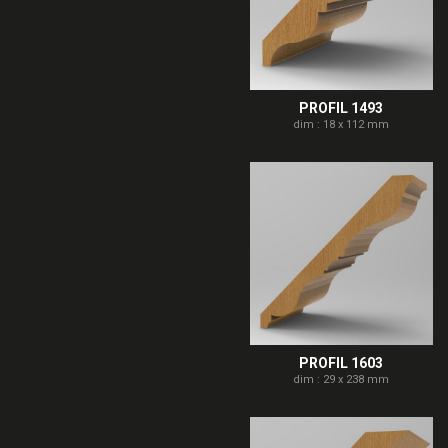
PROFIL 1493
dim : 18 x 112 mm
PROFIL 1603
dim : 29 x 238 mm