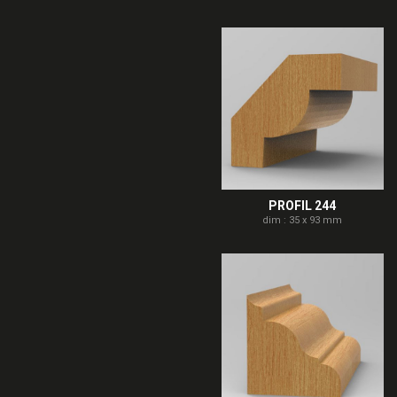
PROFIL 244
dim : 35 x 93 mm