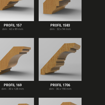
PROFIL 157
PROFIL 1583
dim : 60 x 89 mm
dim : 32 x 94 mm
PROFIL 169
PROFIL 1706
dim : 30 x 128 mm
dim : 36 x 190 mm