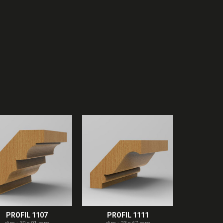
PROFIL 1107
PROFIL 1111