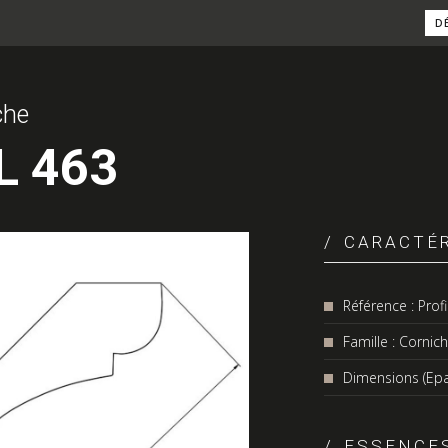
D
che
L 463
CARACTÉR
Référence : Profi
Famille : Cornic
Dimensions (Epa
ESSENCES