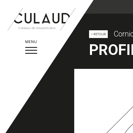
Corni
< RETOUR
MENU
PROFI