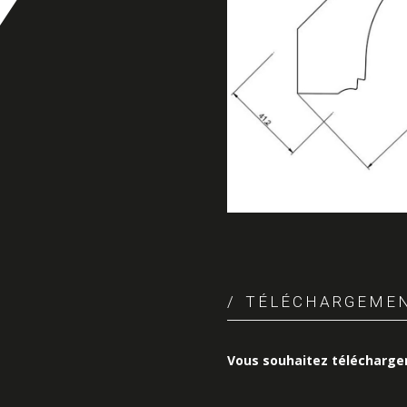
TÉLÉCHARGEME
Vous souhaitez télécharger