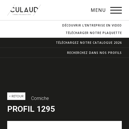
PROFILS
MENU
NOS ESSENCES
DÉCOUVRIR L'ENTREPRISE EN VIDEO
CONTACT & ACCÈS
TÉLÉCHARGER NOTRE PLAQUETTE
TÉLÉCHARGEZ NOTRE
CATALOGUE 2026
RECHERCHEZ DANS
NOS PROFILS
< RETOUR
Corniche
PROFIL 1295