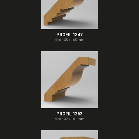
PROFIL 1347
dim : 35 x 165 mm
PROFIL 1363
dim : 32 x 181 mm