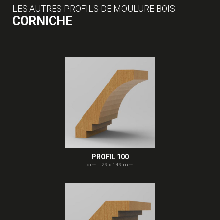
LES AUTRES PROFILS DE MOULURE BOIS
CORNICHE
PROFIL 100
dim : 29 x 149 mm