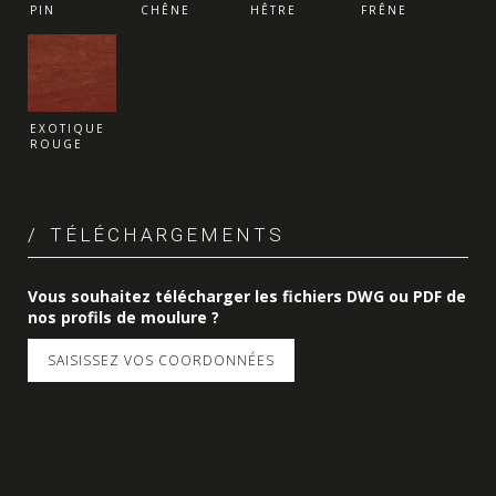
PIN
CHÊNE
HÊTRE
FRÊNE
EXOTIQUE
ROUGE
TÉLÉCHARGEMENTS
Vous souhaitez télécharger les fichiers DWG ou PDF de
nos profils de moulure ?
SAISISSEZ VOS COORDONNÉES