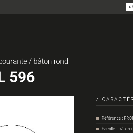
D
courante / bâton rond
L 596
CARACTÉR
Référence : PRO
Famille : bâton 