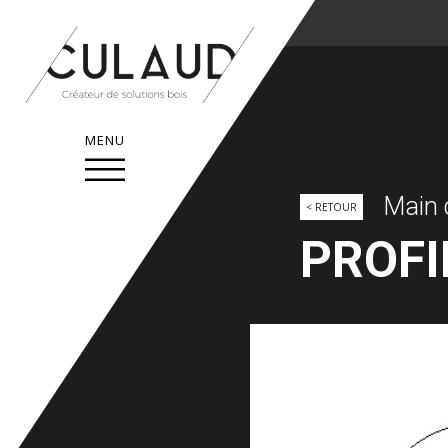
MENU
Main 
< RETOUR
PROFI